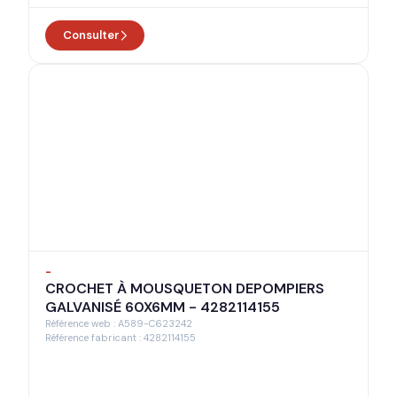
Consulter
-
CROCHET À MOUSQUETON DEPOMPIERS
GALVANISÉ 60X6MM - 4282114155
Référence web : A589-C623242
Référence fabricant : 4282114155