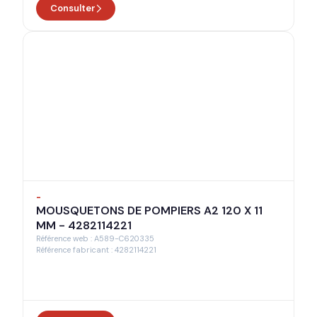
Consulter
nde
-
MOUSQUETONS DE POMPIERS A2 120 X 11
MM - 4282114221
Référence web : A589-C620335
Référence fabricant : 4282114221