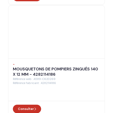
-
MOUSQUETONS DE POMPIERS ZINGUÉS 140
X 12 MM - 4282114186
Référence web : A589-C620269
Référence fabricant : 4282114186
Consulter