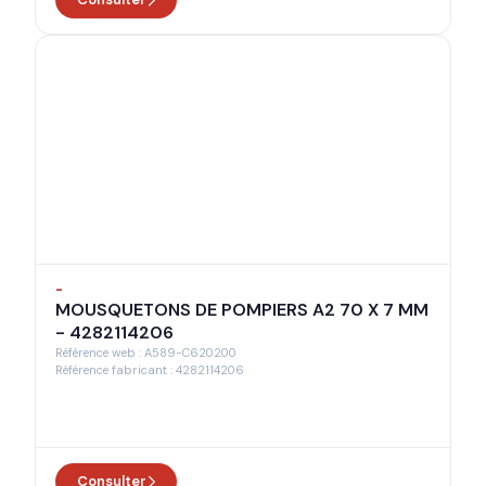
-
MOUSQUETONS DE POMPIERS A2 70 X 7 MM
- 4282114206
Référence web : A589-C620200
Référence fabricant : 4282114206
Consulter