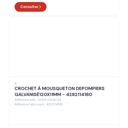
Consulter
-
CROCHET À MOUSQUETON DEPOMPIERS
GALVANISÉ120X11MM - 4282114180
Référence web : A589-C620134
Référence fabricant : 4282114180