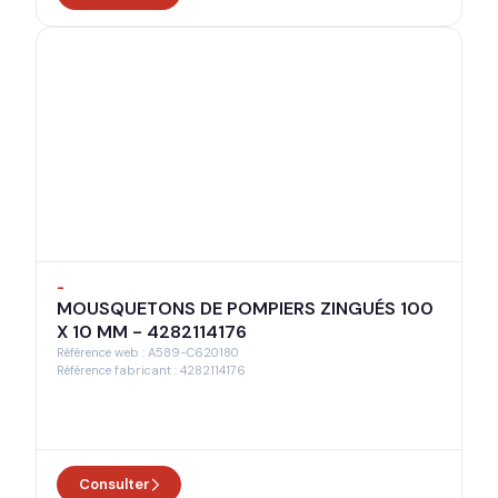
-
MOUSQUETONS DE POMPIERS ZINGUÉS 100
X 10 MM - 4282114176
Référence web : A589-C620180
Référence fabricant : 4282114176
Consulter