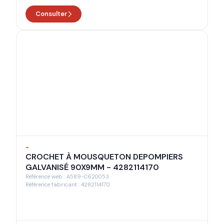
Consulter
-
CROCHET À MOUSQUETON DEPOMPIERS
GALVANISÉ 90X9MM - 4282114170
Référence web : A589-C620053
Référence fabricant : 4282114170