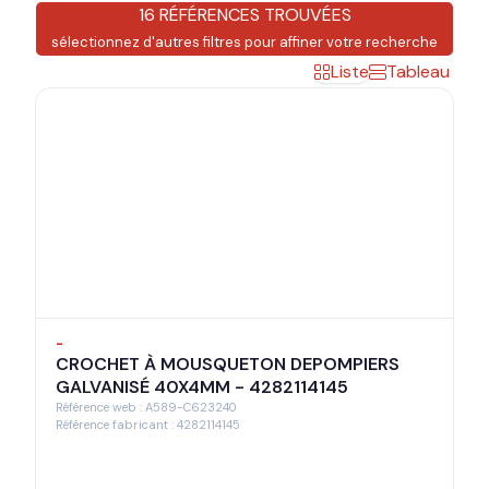
16 RÉFÉRENCES TROUVÉES
sélectionnez d'autres filtres pour affiner votre recherche
Liste
Tableau
-
CROCHET À MOUSQUETON DEPOMPIERS
GALVANISÉ 40X4MM - 4282114145
Référence web : A589-C623240
Référence fabricant : 4282114145