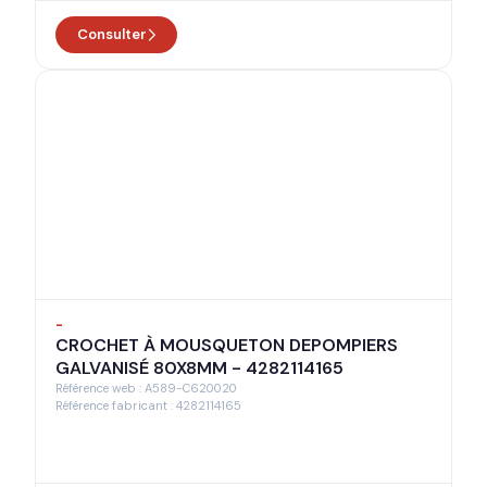
Consulter
-
CROCHET À MOUSQUETON DEPOMPIERS
GALVANISÉ 80X8MM - 4282114165
Référence web : A589-C620020
Référence fabricant : 4282114165