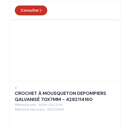
Consulter
-
CROCHET À MOUSQUETON DEPOMPIERS
GALVANISÉ 70X7MM - 4282114160
Référence web : A589-C623243
Référence fabricant : 4282114160