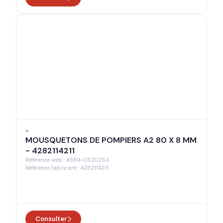
-
MOUSQUETONS DE POMPIERS A2 80 X 8 MM
- 4282114211
Référence web : A589-C620263
Référence fabricant : 4282114211
Consulter