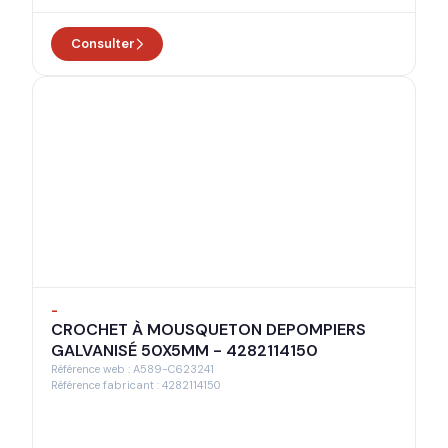
Consulter
-
CROCHET À MOUSQUETON DEPOMPIERS
GALVANISÉ 50X5MM - 4282114150
Référence web : A589-C623241
Référence fabricant : 4282114150