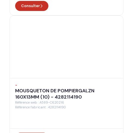
Consulter
-
MOUSQUETON DE POMPIERGALZN
160X13MM (10) - 4282114190
Référence web : A589-C620216
Référence fabricant : 4282114190