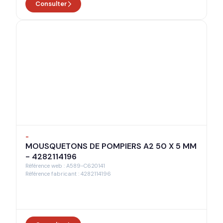
Consulter
-
MOUSQUETONS DE POMPIERS A2 50 X 5 MM
- 4282114196
Référence web : A589-C620141
Référence fabricant : 4282114196